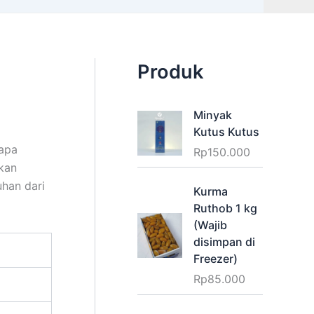
Produk
Minyak
Kutus Kutus
apa
Rp
150.000
ikan
han dari
Kurma
Ruthob 1 kg
(Wajib
disimpan di
Freezer)
Rp
85.000