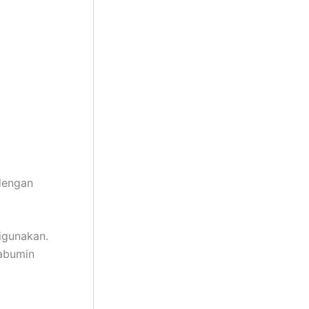
dengan
igunakan.
tabumin