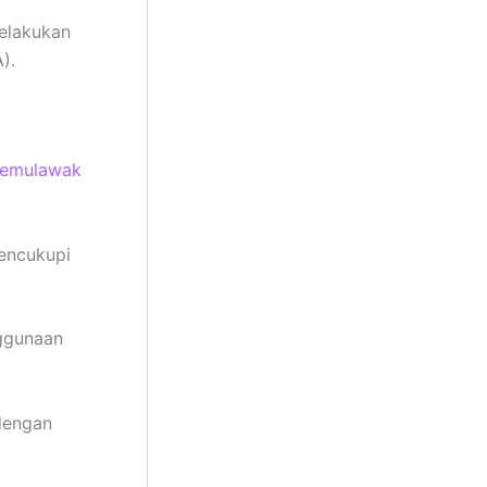
elakukan
).
temulawak
mencukupi
nggunaan
dengan