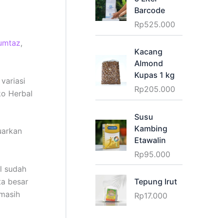
Barcode
Rp
525.000
umtaz
,
Kacang
Almond
Kupas 1 kg
variasi
Rp
205.000
ko Herbal
Susu
Kambing
uarkan
Etawalin
Rp
95.000
l sudah
ta besar
Tepung Irut
 masih
Rp
17.000