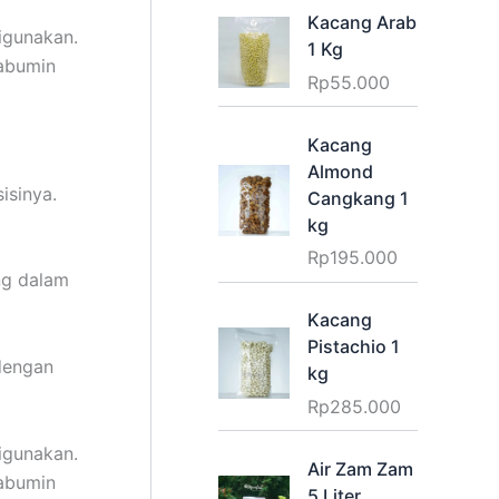
Kacang Arab
igunakan.
1 Kg
tabumin
Rp
55.000
Kacang
Almond
isinya.
Cangkang 1
kg
Rp
195.000
ng dalam
Kacang
Pistachio 1
dengan
kg
Rp
285.000
igunakan.
Air Zam Zam
tabumin
5 Liter