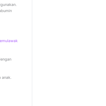
igunakan.
tabumin
temulawak
dengan
h anak.