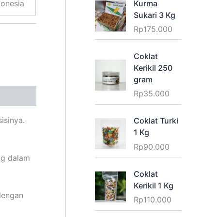
donesia
Kurma
Sukari 3 Kg
Rp
175.000
Coklat
Kerikil 250
gram
Rp
35.000
isinya.
Coklat Turki
1 Kg
Rp
90.000
ng dalam
Coklat
Kerikil 1 Kg
dengan
Rp
110.000