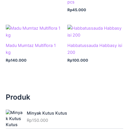
pcs
Rp
45.000
Madu Mumtaz Multiflora 1
Habbatussauda Habbasy isi
kg
200
Rp
140.000
Rp
100.000
Produk
Minyak Kutus Kutus
Rp
150.000