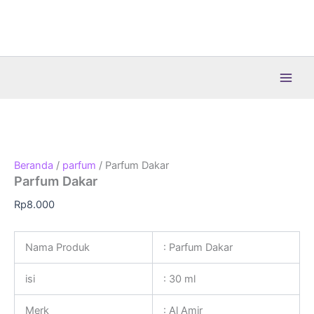
Lewati
ke
konten
Beranda
/
parfum
/ Parfum Dakar
Parfum Dakar
Rp
8.000
Nama Produk
: Parfum Dakar
isi
: 30 ml
Merk
: Al Amir