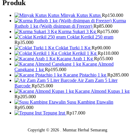
Produk
Minyak Kutus Kutus
Rp
150.000
Kurma
Ruthob 1 kg (Wajib disimpan di Freezer)
Rp
85.000
Kurma Sukari 3 Kg
Rp
175.000
Coklat Kerikil 250 gram
Rp
35.000
Coklat Turki 1 Kg
Rp
90.000
Coklat Kerikil 1 Kg
Rp
110.000
Kacang Arab 1 Kg
Rp
55.000
Kacang Almond
Cangkang 1 kg
Rp
195.000
Kacang Pistachio 1 kg
Rp
285.000
Air Zam Zam 5 Liter
Barcode
Rp
525.000
Kacang Almond Kupas 1 kg
Rp
205.000
Susu Kambing Etawalin
Rp
95.000
Tepung Irut
Rp
17.000
Copyright © 2026 . Mumtaz Herbal Semarang