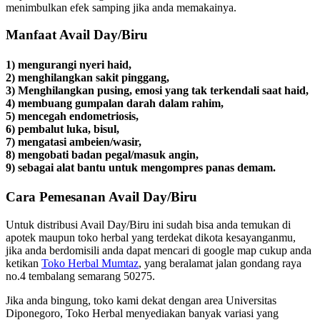
menimbulkan efek samping jika anda memakainya.
Manfaat Avail Day/Biru
1) mengurangi nyeri haid,
2) menghilangkan sakit pinggang,
3) Menghilangkan pusing, emosi yang tak terkendali saat haid,
4) membuang gumpalan darah dalam rahim,
5) mencegah endometriosis,
6) pembalut luka, bisul,
7) mengatasi ambeien/wasir,
8) mengobati badan pegal/masuk angin,
9) sebagai alat bantu untuk mengompres panas demam.
Cara Pemesanan Avail Day/Biru
Untuk distribusi Avail Day/Biru ini sudah bisa anda temukan di
apotek maupun toko herbal yang terdekat dikota kesayanganmu,
jika anda berdomisili anda dapat mencari di google map cukup anda
ketikan
Toko Herbal Mumtaz
, yang beralamat jalan gondang raya
no.4 tembalang semarang 50275.
Jika anda bingung, toko kami dekat dengan area Universitas
Diponegoro, Toko Herbal menyediakan banyak variasi yang