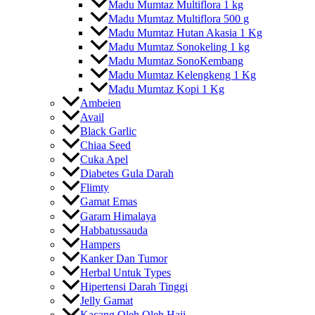
Madu Mumtaz Multiflora 1 kg
Madu Mumtaz Multiflora 500 g
Madu Mumtaz Hutan Akasia 1 Kg
Madu Mumtaz Sonokeling 1 kg
Madu Mumtaz SonoKembang
Madu Mumtaz Kelengkeng 1 Kg
Madu Mumtaz Kopi 1 Kg
Ambeien
Avail
Black Garlic
Chiaa Seed
Cuka Apel
Diabetes Gula Darah
Flimty
Gamat Emas
Garam Himalaya
Habbatussauda
Hampers
Kanker Dan Tumor
Herbal Untuk Types
Hipertensi Darah Tinggi
Jelly Gamat
Kacang Oleh Oleh Haji