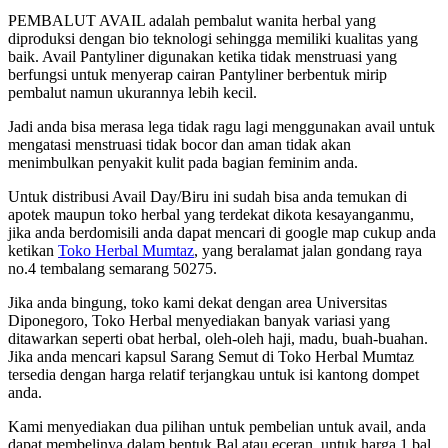
PEMBALUT AVAIL adalah pembalut wanita herbal yang
diproduksi dengan bio teknologi sehingga memiliki kualitas yang
baik. Avail Pantyliner digunakan ketika tidak menstruasi yang
berfungsi untuk menyerap cairan Pantyliner berbentuk mirip
pembalut namun ukurannya lebih kecil.
Jadi anda bisa merasa lega tidak ragu lagi menggunakan avail untuk
mengatasi menstruasi tidak bocor dan aman tidak akan
menimbulkan penyakit kulit pada bagian feminim anda.
Untuk distribusi Avail Day/Biru ini sudah bisa anda temukan di
apotek maupun toko herbal yang terdekat dikota kesayanganmu,
jika anda berdomisili anda dapat mencari di google map cukup anda
ketikan
Toko Herbal Mumtaz
, yang beralamat jalan gondang raya
no.4 tembalang semarang 50275.
Jika anda bingung, toko kami dekat dengan area Universitas
Diponegoro, Toko Herbal menyediakan banyak variasi yang
ditawarkan seperti obat herbal, oleh-oleh haji, madu, buah-buahan.
Jika anda mencari kapsul Sarang Semut di Toko Herbal Mumtaz
tersedia dengan harga relatif terjangkau untuk isi kantong dompet
anda.
Kami menyediakan dua pilihan untuk pembelian untuk avail, anda
dapat membelinya dalam bentuk Bal atau eceran, untuk harga 1 bal