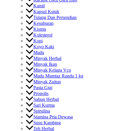
Kamil
Kapsul Kutuk
Tulang Dan Persendian
Kesuburan
Kismis
Kolesterol
Kopi
Koyo Kaki
Madu
Minyak Herbal
Minyak Ikan
Minyak Kelapa Vco
Madu Mumtaz Randu 1 kg
Minyak Zaitun
Pasta Gigi
Propolis
Sabun Herbal
Sari Kurma
Spirulina
Stamina Pria Dewasa
Susu Kambing
Teh Herbal