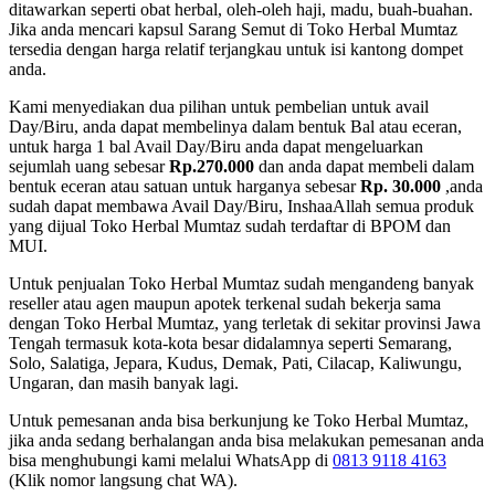
ditawarkan seperti obat herbal, oleh-oleh haji, madu, buah-buahan.
Jika anda mencari kapsul Sarang Semut di Toko Herbal Mumtaz
tersedia dengan harga relatif terjangkau untuk isi kantong dompet
anda.
Kami menyediakan dua pilihan untuk pembelian untuk avail
Day/Biru, anda dapat membelinya dalam bentuk Bal atau eceran,
untuk harga 1 bal Avail Day/Biru anda dapat mengeluarkan
sejumlah uang sebesar
Rp.270.000
dan anda dapat membeli dalam
bentuk eceran atau satuan untuk harganya sebesar
Rp. 30.000
,anda
sudah dapat membawa Avail Day/Biru, InshaaAllah semua produk
yang dijual Toko Herbal Mumtaz sudah terdaftar di BPOM dan
MUI.
Untuk penjualan Toko Herbal Mumtaz sudah mengandeng banyak
reseller atau agen maupun apotek terkenal sudah bekerja sama
dengan Toko Herbal Mumtaz, yang terletak di sekitar provinsi Jawa
Tengah termasuk kota-kota besar didalamnya seperti Semarang,
Solo, Salatiga, Jepara, Kudus, Demak, Pati, Cilacap, Kaliwungu,
Ungaran, dan masih banyak lagi.
Untuk pemesanan anda bisa berkunjung ke Toko Herbal Mumtaz,
jika anda sedang berhalangan anda bisa melakukan pemesanan anda
bisa menghubungi kami melalui WhatsApp di
0813 9118 4163
(Klik nomor langsung chat WA).