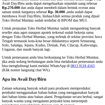
Avail Day/Biru anda dapat mengeluarkan sejumlah uang sebesar
Rp.270.000
dan anda dapat membeli dalam bentuk eceran atau
satuan untuk harganya sebesar
Rp. 30.000
,anda sudah dapat
membawa Avail Day/Biru, InshaaAllah semua produk yang dijual
Toko Herbal Mumtaz sudah terdaftar di BPOM dan MUI.
Untuk penjualan Toko Herbal Mumtaz sudah mengandeng banyak
reseller atau agen maupun apotek terkenal sudah bekerja sama
dengan Toko Herbal Mumtaz, yang terletak di sekitar provinsi Jawa
Tengah termasuk kota-kota besar didalamnya seperti Semarang,
Solo, Salatiga, Jepara, Kudus, Demak, Pati, Cilacap, Kaliwungu,
Ungaran, dan masih banyak lagi.
Untuk pemesanan anda bisa berkunjung ke Toko Herbal Mumtaz,
jika anda sedang berhalangan anda bisa melakukan pemesanan anda
bisa menghubungi kami melalui WhatsApp di
0813 9118 4163
(Klik nomor langsung chat WA).
Apa itu Avail Day/Biru
Zaman sekarang banyak sekali para produsen memproduksi
pembalut menggunakan bahan-bahan yang menggunakan banyak
dari bahan kimia atau bahan alami. Pengobatan secara herbal, sangat
banyak wanita yang mengalami penyakit kista menempuh