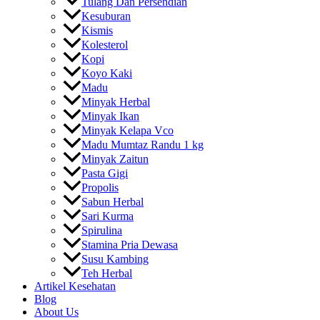
Tulang Dan Persendian
Kesuburan
Kismis
Kolesterol
Kopi
Koyo Kaki
Madu
Minyak Herbal
Minyak Ikan
Minyak Kelapa Vco
Madu Mumtaz Randu 1 kg
Minyak Zaitun
Pasta Gigi
Propolis
Sabun Herbal
Sari Kurma
Spirulina
Stamina Pria Dewasa
Susu Kambing
Teh Herbal
Artikel Kesehatan
Blog
About Us