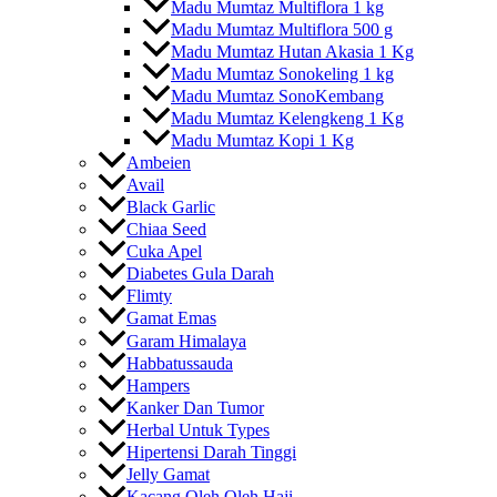
Madu Mumtaz Multiflora 1 kg
Madu Mumtaz Multiflora 500 g
Madu Mumtaz Hutan Akasia 1 Kg
Madu Mumtaz Sonokeling 1 kg
Madu Mumtaz SonoKembang
Madu Mumtaz Kelengkeng 1 Kg
Madu Mumtaz Kopi 1 Kg
Ambeien
Avail
Black Garlic
Chiaa Seed
Cuka Apel
Diabetes Gula Darah
Flimty
Gamat Emas
Garam Himalaya
Habbatussauda
Hampers
Kanker Dan Tumor
Herbal Untuk Types
Hipertensi Darah Tinggi
Jelly Gamat
Kacang Oleh Oleh Haji