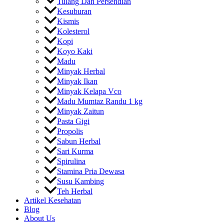
Tulang Dan Persendian
Kesuburan
Kismis
Kolesterol
Kopi
Koyo Kaki
Madu
Minyak Herbal
Minyak Ikan
Minyak Kelapa Vco
Madu Mumtaz Randu 1 kg
Minyak Zaitun
Pasta Gigi
Propolis
Sabun Herbal
Sari Kurma
Spirulina
Stamina Pria Dewasa
Susu Kambing
Teh Herbal
Artikel Kesehatan
Blog
About Us