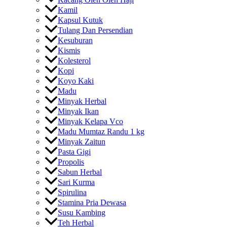
Kamil
Kapsul Kutuk
Tulang Dan Persendian
Kesuburan
Kismis
Kolesterol
Kopi
Koyo Kaki
Madu
Minyak Herbal
Minyak Ikan
Minyak Kelapa Vco
Madu Mumtaz Randu 1 kg
Minyak Zaitun
Pasta Gigi
Propolis
Sabun Herbal
Sari Kurma
Spirulina
Stamina Pria Dewasa
Susu Kambing
Teh Herbal